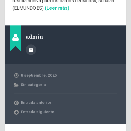
resulta nociva para los barrios cercanos», señalan.
(ELMUNDO.ES)
(Leer más)
admin
8 septiembre, 2025
Sin categoría
Entrada anterior
Entrada siguiente