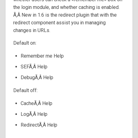
the login module, and whether caching is enabled.
Ã‚Â New in 1.6 is the redirect plugin that with the
redirect component assist you in managing
changes in URLs.
Default on:
Remember me Help
SEFÃ‚Â Help
DebugÃ‚Â Help
Default off:
CacheÃ‚Â Help
LogÃ‚Â Help
RedirectÃ‚Â Help